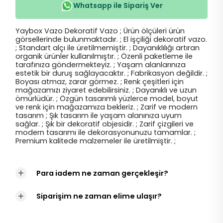
Whatsapp ile Sipariş Ver
Yaybox Vazo Dekoratif Vazo ; Ürün ölçüleri ürün
görsellerinde bulunmaktadır. ; El işçiliği dekoratif vazo.
; Standart alçı ile üretilmemiştir. ; Dayanıklılığı artıran
organik ürünler kullanılmıştır. ; Özenli paketleme ile
tarafınıza göndermekteyiz. ; Yaşam alanlarınıza
estetik bir duruş sağlayacaktır. ; Fabrikasyon değildir. ;
Boyası atmaz, zarar görmez. ; Renk çeşitleri için
mağazamızı ziyaret edebilirsiniz. ; Dayanıklı ve uzun
ömürlüdür. ; Özgün tasarımlı yüzlerce model, boyut
ve renk için mağazamıza bekleriz. ; Zarif ve modern
tasarım ; Şık tasarım ile yaşam alanınıza uyum
sağlar. ; Şık bir dekoratif objesidir. ; Zarif çizgileri ve
modern tasarımı ile dekorasyonunuzu tamamlar. ;
Premium kalitede malzemeler ile üretilmiştir. ;
Para iadem ne zaman gerçekleşir?
Siparişim ne zaman elime ulaşır?