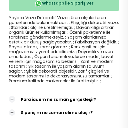
Whatsapp ile Sipariş Ver
Yaybox Vazo Dekoratif Vazo ; Ürün ölçüleri ürün
görsellerinde bulunmaktadır. ; El işçiliği dekoratif vazo.
; Standart alçı ile üretilmemiştir. ; Dayanıklılığı artıran
organik ürünler kullanılmıştır. ; Özenli paketleme ile
tarafınıza göndermekteyiz. ; Yaşam alanlarınıza
estetik bir duruş sağlayacaktır. ; Fabrikasyon değildir. ;
Boyası atmaz, zarar görmez. ; Renk çeşitleri için
mağazamızı ziyaret edebilirsiniz. ; Dayanıklı ve uzun
ömürlüdür. ; Özgün tasarımlı yüzlerce model, boyut
ve renk için mağazamıza bekleriz. ; Zarif ve modern
tasarım ; Şık tasarım ile yaşam alanınıza uyum
sağlar. ; Şık bir dekoratif objesidir. Zarif çizgileri ve
modern tasarımı ile dekorasyonunuzu tamamlar. ;
Premium kalitede malzemeler ile üretilmiştir. ;
Para iadem ne zaman gerçekleşir?
Siparişim ne zaman elime ulaşır?