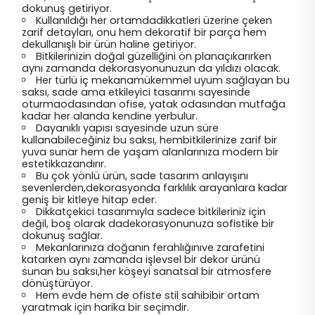
dokunuş getiriyor.
Kullanıldığı her ortamdadikkatleri üzerine çeken
zarif detayları, onu hem dekoratif bir parça hem
dekullanışlı bir ürün haline getiriyor.
Bitkilerinizin doğal güzelliğini ön planaçıkarırken
aynı zamanda dekorasyonunuzun da yıldızı olacak.
Her türlü iç mekanamükemmel uyum sağlayan bu
saksı, sade ama etkileyici tasarımı sayesinde
oturmaodasından ofise, yatak odasından mutfağa
kadar her alanda kendine yerbulur.
Dayanıklı yapısı sayesinde uzun süre
kullanabileceğiniz bu saksı, hembitkilerinize zarif bir
yuva sunar hem de yaşam alanlarınıza modern bir
estetikkazandırır.
Bu çok yönlü ürün, sade tasarım anlayışını
sevenlerden,dekorasyonda farklılık arayanlara kadar
geniş bir kitleye hitap eder.
Dikkatçekici tasarımıyla sadece bitkileriniz için
değil, boş olarak dadekorasyonunuza sofistike bir
dokunuş sağlar.
Mekanlarınıza doğanın ferahlığınıve zarafetini
katarken aynı zamanda işlevsel bir dekor ürünü
sunan bu saksı,her köşeyi sanatsal bir atmosfere
dönüştürüyor.
Hem evde hem de ofiste stil sahibibir ortam
yaratmak için harika bir seçimdir.