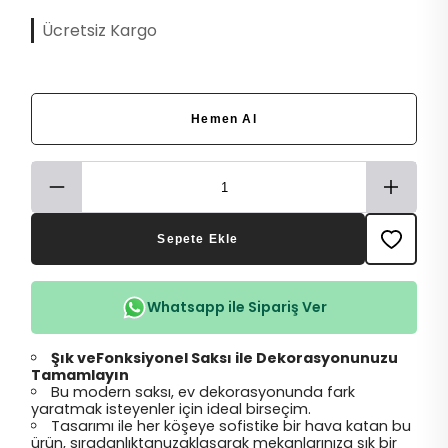
Ücretsiz Kargo
Hemen Al
Sepete Ekle
Whatsapp ile Sipariş Ver
Şık veFonksiyonel Saksı ile Dekorasyonunuzu
Tamamlayın
Bu modern saksı, ev dekorasyonunda fark
yaratmak isteyenler için ideal birseçim.
Tasarımı ile her köşeye sofistike bir hava katan bu
ürün, sıradanlıktanuzaklaşarak mekanlarınıza şık bir