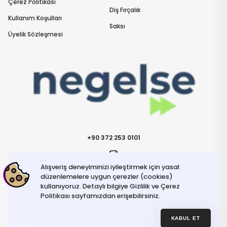
Çerez Politikası
Diş Fırçalık
Kullanım Koşulları
Saksı
Üyelik Sözleşmesi
+90 372 253 0101
Alışveriş deneyiminizi iyileştirmek için yasal
İletişime Geçin
info@negelse.com
düzenlemelere uygun çerezler (cookies)
kullanıyoruz. Detaylı bilgiye Gizlilik ve Çerez
Politikası sayfamızdan erişebilirsiniz.
Hakkımızda
Gizlilik ve Güvenlik Politikası
Kullanım Koşulları
KABUL ET
İptal ve İade Şartları