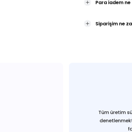
Para iadem ne
Siparişim ne z
Tüm üretim sü
denetlenmekt
f