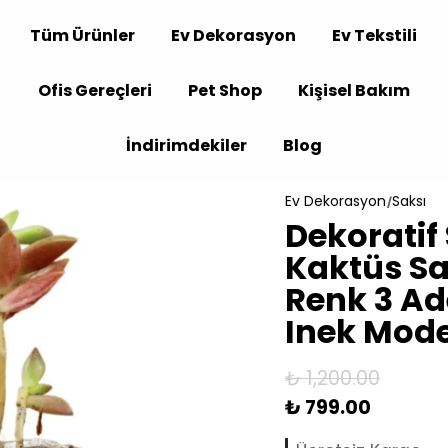
Tüm Ürünler
Ev Dekorasyon
Ev Tekstili
Ofis Gereçleri
Pet Shop
Kişisel Bakım
İndirimdekiler
Blog
Ev Dekorasyon
Saksı
Dekoratif
Kaktüs S
Renk 3 Ade
Inek Mode
₺ 1,200.00
₺ 799.00