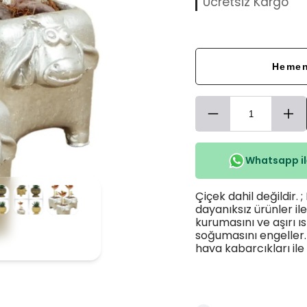
Ücretsiz Kargo
Hemen
Whatsapp ile
Çiçek dahil değildir. ;
dayanıksız ürünler il
kurumasını ve aşırı ı
soğumasını engeller. 
hava kabarcıkları ile