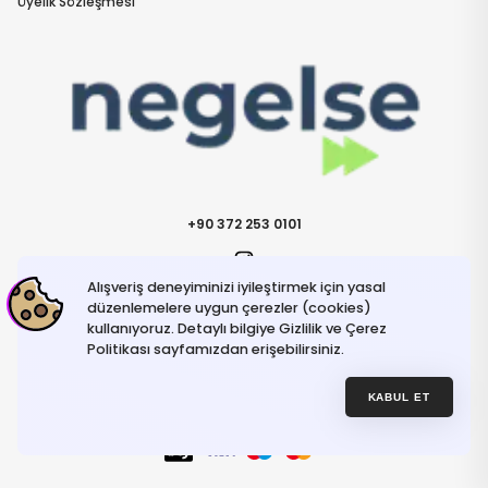
Üyelik Sözleşmesi
+90 372 253 0101
Alışveriş deneyiminizi iyileştirmek için yasal
İletişime Geçin
info@negelse.com
düzenlemelere uygun çerezler (cookies)
kullanıyoruz. Detaylı bilgiye Gizlilik ve Çerez
Politikası sayfamızdan erişebilirsiniz.
Hakkımızda
Gizlilik ve Güvenlik Politikası
Kullanım Koşulları
KABUL ET
İptal ve İade Şartları
© NeGelse , 2025