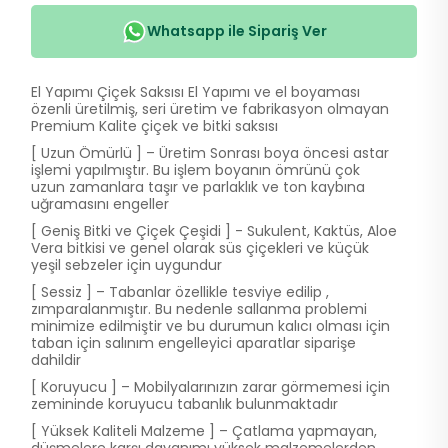
Whatsapp ile Sipariş Ver
El Yapımı Çiçek Saksısı El Yapımı ve el boyaması
özenli üretilmiş, seri üretim ve fabrikasyon olmayan
Premium Kalite çiçek ve bitki saksısı
[ Uzun Ömürlü ] – Üretim Sonrası boya öncesi astar
işlemi yapılmıştır. Bu işlem boyanın ömrünü çok
uzun zamanlara taşır ve parlaklık ve ton kaybına
uğramasını engeller
[ Geniş Bitki ve Çiçek Çeşidi ] - Sukulent, Kaktüs, Aloe
Vera bitkisi ve genel olarak süs çiçekleri ve küçük
yeşil sebzeler için uygundur
[ Sessiz ] – Tabanlar özellikle tesviye edilip ,
zımparalanmıştır. Bu nedenle sallanma problemi
minimize edilmiştir ve bu durumun kalıcı olması için
taban için salınım engelleyici aparatlar siparişe
dahildir
[ Koruyucu ] – Mobilyalarınızın zarar görmemesi için
zemininde koruyucu tabanlık bulunmaktadır
[ Yüksek Kaliteli Malzeme ] – Çatlama yapmayan,