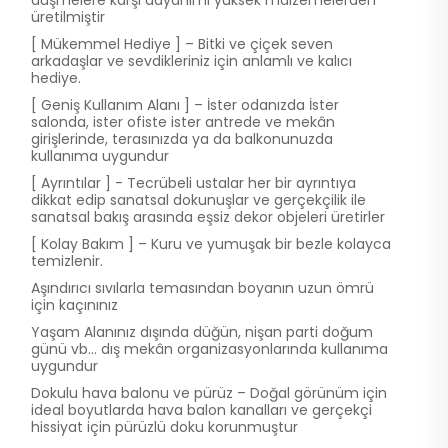
düşmelere karşı dayanımı yüksek malzemelerden
üretilmiştir
[ Mükemmel Hediye ] – Bitki ve çiçek seven
arkadaşlar ve sevdikleriniz için anlamlı ve kalıcı
hediye.
[ Geniş Kullanım Alanı ] – İster odanızda İster
salonda, ister ofiste ister antrede ve mekân
girişlerinde, terasınızda ya da balkonunuzda
kullanıma uygundur
[ Ayrıntılar ] - Tecrübeli ustalar her bir ayrıntıya
dikkat edip sanatsal dokunuşlar ve gerçekçilik ile
sanatsal bakış arasında eşsiz dekor objeleri üretirler
[ Kolay Bakım ] – Kuru ve yumuşak bir bezle kolayca
temizlenir.
Aşındırıcı sıvılarla temasından boyanın uzun ömrü
için kaçınınız
Yaşam Alanınız dışında düğün, nişan parti doğum
günü vb… dış mekân organizasyonlarında kullanıma
uygundur
Dokulu hava balonu ve pürüz – Doğal görünüm için
ideal boyutlarda hava balon kanalları ve gerçekçi
hissiyat için pürüzlü doku korunmuştur