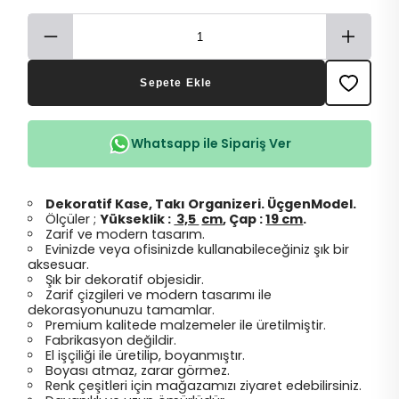
Sepete Ekle
Whatsapp ile Sipariş Ver
Dekoratif Kase, Takı Organizeri. ÜçgenModel.
Ölçüler ;
Yükseklik :
3,5
cm
, Çap :
19 cm
.
Zarif ve modern tasarım.
Evinizde veya ofisinizde kullanabileceğiniz şık bir
aksesuar.
Şık bir dekoratif objesidir.
Zarif çizgileri ve modern tasarımı ile
dekorasyonunuzu tamamlar.
Premium kalitede malzemeler ile üretilmiştir.
Fabrikasyon değildir.
El işçiliği ile üretilip, boyanmıştır.
Boyası atmaz, zarar görmez.
Renk çeşitleri için mağazamızı ziyaret edebilirsiniz.