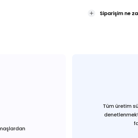
Siparişim ne z
Tüm üretim sü
denetlenmekt
f
maşlardan