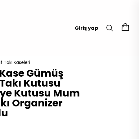
Giriş yap
f Takı Kaseleri
f Kase Gümüş
 Takı Kutusu
lye Kutusu Mum
kı Organizer
lu