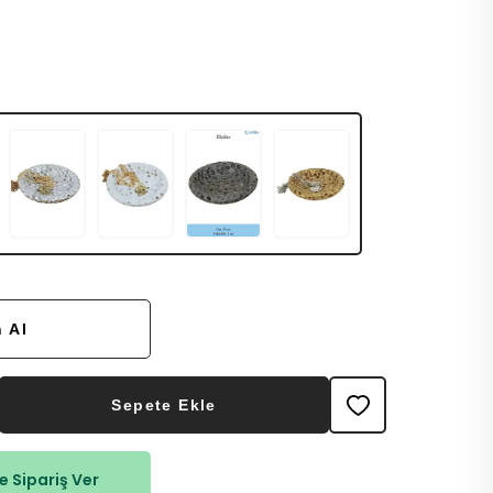
 Al
Sepete Ekle
 Sipariş Ver