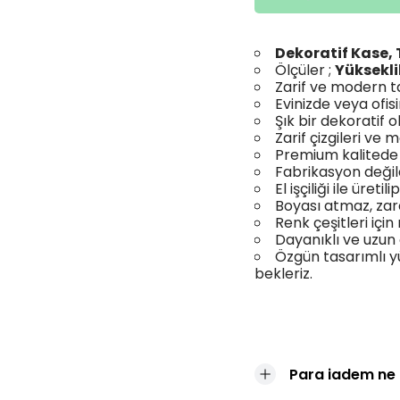
Dekoratif Kase, 
Ölçüler ;
Yüksekli
Zarif ve modern t
Evinizde veya ofis
Şık bir dekoratif ob
Zarif çizgileri v
Premium kalitede m
Fabrikasyon değild
El işçiliği ile üreti
Boyası atmaz, za
Renk çeşitleri için
Dayanıklı ve uzun
Özgün tasarımlı y
bekleriz.
Para iadem ne