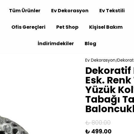
Tüm Ürünler
Ev Dekorasyon
Ev Tekstili
Ofis Gereçleri
Pet Shop
Kişisel Bakım
İndirimdekiler
Blog
Ev Dekorasyon
Dekorati
Dekorati
Esk. Renk
Yüzük Ko
Tabağı Ta
Baloncuk
₺ 800.00
₺ 499.00