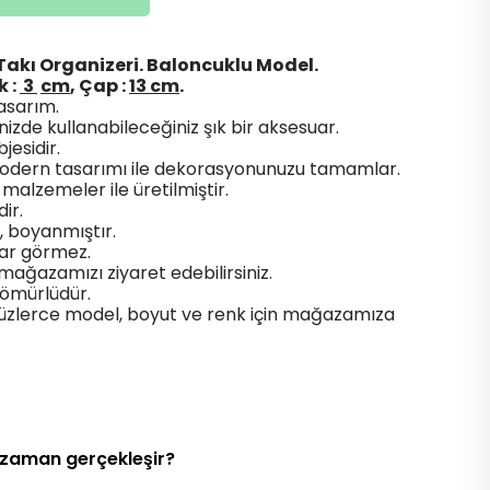
Takı Organizeri. Baloncuklu Model.
k :
3
cm
, Çap :
13 cm
.
asarım.
inizde kullanabileceğiniz şık bir aksesuar.
jesidir.
e modern tasarımı ile dekorasyonunuzu tamamlar.
alzemeler ile üretilmiştir.
ir.
lip, boyanmıştır.
rar görmez.
 mağazamızı ziyaret edebilirsiniz.
 ömürlüdür.
üzlerce model, boyut ve renk için mağazamıza
 zaman gerçekleşir?