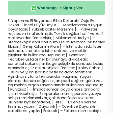
Whatsapp ile Sipariş Ver
El Yapımı ve El Boyaması Biblo Dekoratif Obje Ev
Dekoru [ İdeal Büyük Boyut ] – Mobilyalarınıza uygun
boyuttadır; [ Yüksek Kaliteli Malzeme ] – Polyester
reçineden imal edilmiştir. Toksik değildir hafif ve zarif
materyalden üretilmiştir; [ Mükemmel Hediye ] –
Stereoskopik etkili görünümü ile mükemmel bir hediye
fikridir; [ Geniş Kullanım Alanı ] – İster odanızda İster
salonda, ister ofiste ister antrede ve mekân
girişlerinde kullanıma uygundur; [ Ayrıntılar ] -
Tecrübeli ustalar her bir ayrıntıya dikkat edip
sanatsal dokunuşlar ile, gerçekçilik ile sanatsal bakış
arasında eşsiz dekor objeleri üretirler; [ Kolay Bakım ]
– Kuru ve yumuşak bir bezle kolayca temizlenir.
Aşındırıcı sıvılarla temasından kaçınınız; Yaşam
Alanınız dışında düğün, nişan parti doğum günü vb…
dış mekân organizasyonlarında kullanıma uygundur;
[ Pürüzsüz ] – İmalat sonrası boya öncesi zımpara
işlemi yapılmıştır. Zımparalanmamış pürüzlü yüzeye
sahip temizlemesi zor, çok daha fazla toz tutan
ürünlerle kıyaslamayınız; [ Hızlı ] – En erken şekilde
teslimat yapılır; [ Dayanıklı ] – Özenli ve Dayanıklı
paketleme yapılır; [ Faturalı ] – Faturalı resmi satıştır.