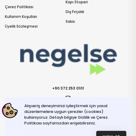
Kapı Stoperi
Çerez Politikası
Diş Fırçalık
Kullanım Koşulları
Saksı
Üyelik Sözleşmesi
+90 372 253 0101
Alışveriş deneyiminizi iyileştirmek için yasal
İletişime Geçin
info@negelse.com
düzenlemelere uygun çerezler (cookies)
kullanıyoruz. Detaylı bilgiye Gizlilik ve Çerez
Politikası sayfamızdan erişebilirsiniz.
Hakkımızda
Gizlilik ve Güvenlik Politikası
Kullanım Koşulları