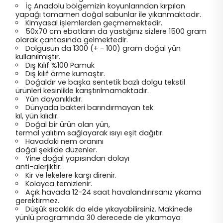
İç Anadolu bölgemizin koyunlarından kırpılan
yapağı tamamen doğal sabunlar ile yıkanmaktadır.
Kimyasal işlemlerden geçmemektedir.
50x70 cm ebatların da yastığınız sizlere 1500 gram
olarak çantasında gelmektedir.
Dolgusun da 1300 (+ - 100) gram doğal yün
kullanılmıştır.
Dış Kılıf %100 Pamuk
Dış kılıf örme kumaştır.
Doğaldır ve başka sentetik bazlı dolgu tekstil
ürünleri kesinlikle karıştırılmamaktadır.
Yün dayanıklıdır.
Dünyada bakteri barındırmayan tek
kıl, yün kılıdır.
Doğal bir ürün olan yün,
termal yalıtım sağlayarak ısıyı eşit dağıtır.
Havadaki nem oranını
doğal şekilde düzenler.
Yine doğal yapısından dolayı
anti-alerjiktir.
Kir ve lekelere karşı direnir.
Kolayca temizlenir.
Açık havada 12-24 saat havalandırırsanız yıkama
gerektirmez.
Düşük sıcaklık da elde yıkayabilirsiniz. Makinede
yünlü programında 30 derecede de yıkamaya