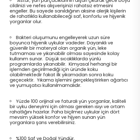
Astar, yün parçacıklarının dışarı çıkarak gece boyu
cildinizi ve nefes alışverişinizi rahatsız etmesini
engeller. Bu sayede sanıldığının aksine alerjik kişilerin
de rahatlıkla kullanabileceği saf, konforlu ve hijyenik
yorganlar olur.
Bakteri oluşumunu engelleyerek uzun süre
boyunca hijyenik uykular vadeder. Dayanıklı ve
güvenilir bir materyal olan organik yün, leke
tutmaması ve yıkanabilir olması sayesinde kolay
kullanım sunar. Düşük sıcaklıklarda yünlü
programlarda yıkanabilir. Kimyasal herhangi bir
işlemden geçirilmediği için üründe koku
olabilmektedir fakat ilk yıkamadan sonra koku
geçecektir. Yıkama işlemini gerçekleştirirken ağartıcı
ve yumuşatıcı kullanılmamalıdır.
Yüzde 100 orijinal ve faturalı yün yorganlar, kaliteli
bir uyku deneyimi için olması gereken ısıyı ve ortam
rahatlığını hazırlar. Paha biçilmez uykular için dört
mevsim yüksek konfor ve hijyen sunan yün
yorganlara şans verebilirsiniz.
%100 Saf ve Doğal Yündür.