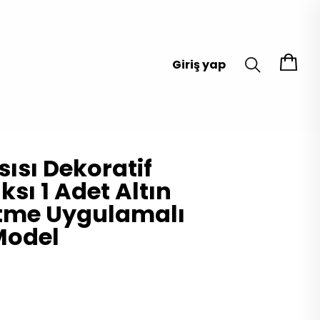
Giriş yap
sısı Dekoratif
sı 1 Adet Altın
itme Uygulamalı
Model