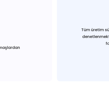
Tüm üretim sü
denetlenmekt
f
maşlardan