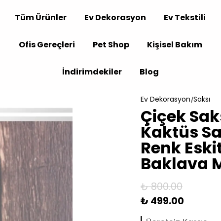
Tüm Ürünler
Ev Dekorasyon
Ev Tekstili
Ofis Gereçleri
Pet Shop
Kişisel Bakım
İndirimdekiler
Blog
Ev Dekorasyon
Saksı
Çiçek Sak
Kaktüs Sak
Renk Esk
Baklava 
₺ 800.00
₺ 499.00