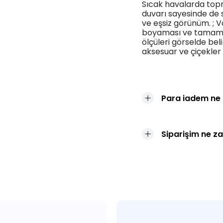
Sıcak havalarda toprağ
duvarı sayesinde de 
ve eşsiz görünüm. ; V
boyaması ve tamamen 
ölçüleri görselde belir
aksesuar ve çiçekler d
Para iadem ne
Siparişim ne z