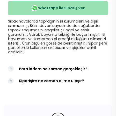
Whatsapp ile Sipariş Ver
Sıcak havalarda toprağın hızlı kurumasını ve aşırı
ısınmasını, ; Kalın duvarı sayesinde de soğuklarda
toprak soğumasını engeller. ; Doğal ve eşsiz
görünüm. ; Varak boyama tekniği ile boyanmıştır. ; El
boyaması ve tamamen el emeği olduğunu bilmenizi
isteriz. ; Ürün ölçüleri görselde belirtilmiştir. ; Siparişlere
görsellerde kullanılan aksesuar ve çiçekler dahil
değildir. ;
Para iadem ne zaman gerçekleşir?
Siparişim ne zaman elime ulaşır?