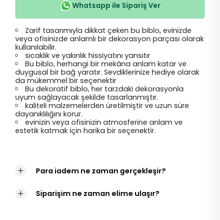
Whatsapp ile Sipariş Ver
Zarif tasarımıyla dikkat çeken bu biblo, evinizde
veya ofisinizde anlamlı bir dekorasyon parçası olarak
kullanılabilir.
sıcaklık ve yakınlık hissiyatını yansıtır
Bu biblo, herhangi bir mekâna anlam katar ve
duygusal bir bağ yaratır. Sevdiklerinize hediye olarak
da mükemmel bir seçenektir
Bu dekoratif biblo, her tarzdaki dekorasyonla
uyum sağlayacak şekilde tasarlanmıştır.
kaliteli malzemelerden üretilmiştir ve uzun süre
dayanıklılığını korur.
evinizin veya ofisinizin atmosferine anlam ve
estetik katmak için harika bir seçenektir.
Para iadem ne zaman gerçekleşir?
Siparişim ne zaman elime ulaşır?