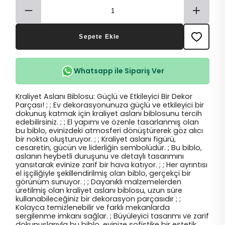
Sepete Ekle
Whatsapp ile Sipariş Ver
Kraliyet Aslanı Biblosu: Güçlü ve Etkileyici Bir Dekor
Parçası! ; ; Ev dekorasyonunuza güçlü ve etkileyici bir
dokunuş katmak için kraliyet aslanı biblosunu tercih
edebilirsiniz. ; ; El yapımı ve özenle tasarlanmış olan
bu biblo, evinizdeki atmosferi dönüştürerek göz alıcı
bir nokta oluşturuyor. ; ; Kraliyet aslanı figürü,
cesaretin, gücün ve liderliğin sembolüdür. ; Bu biblo,
aslanın heybetli duruşunu ve detaylı tasarımını
yansıtarak evinize zarif bir hava katıyor. ; ; Her ayrıntısı
el işçiliğiyle şekillendirilmiş olan biblo, gerçekçi bir
görünüm sunuyor. ; ; Dayanıklı malzemelerden
üretilmiş olan kraliyet aslanı biblosu, uzun süre
kullanabileceğiniz bir dekorasyon parçasıdır ; ;
Kolayca temizlenebilir ve farklı mekanlarda
sergilenme imkanı sağlar. ; Büyüleyici tasarımı ve zarif
dokunuşlarıyla bu biblo, evinize sofistike bir estetik