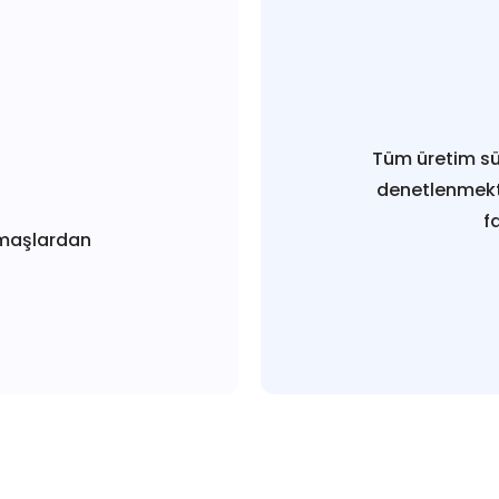
Tüm üretim sü
denetlenmekt
f
maşlardan