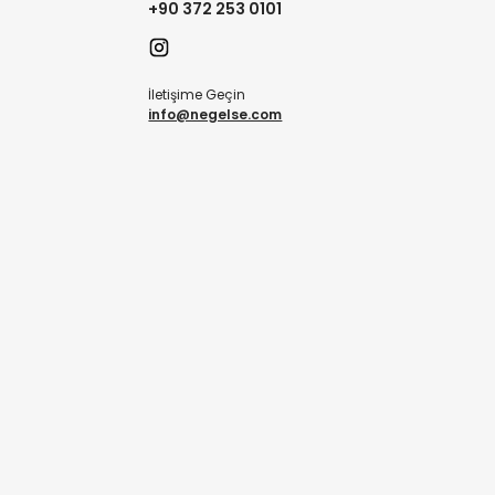
+90 372 253 0101
İletişime Geçin
info@negelse.com