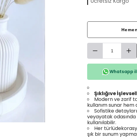
Ücretsiz Kargo
Hemen
Whatsapp ile
Şıklığıve İşlevse
Modern ve zarif ta
kullanım sunar hem d
Sofistike detaylar
veyayatak odasında d
kullanılabilir.
Her türlüdekorasy
şık bir sunum yapmak 