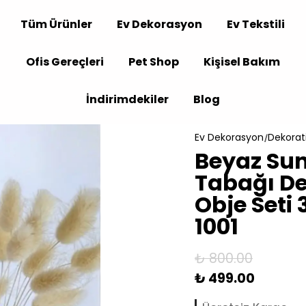
Tüm Ürünler
Ev Dekorasyon
Ev Tekstili
Ofis Gereçleri
Pet Shop
Kişisel Bakım
İndirimdekiler
Blog
Ev Dekorasyon
Dekorati
Beyaz Su
Tabağı De
Obje Seti
1001
₺ 800.00
₺ 499.00