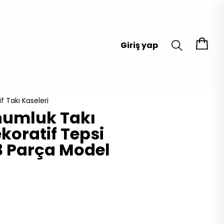
Giriş yap
f Takı Kaseleri
numluk Takı
koratif Tepsi
 3 Parça Model