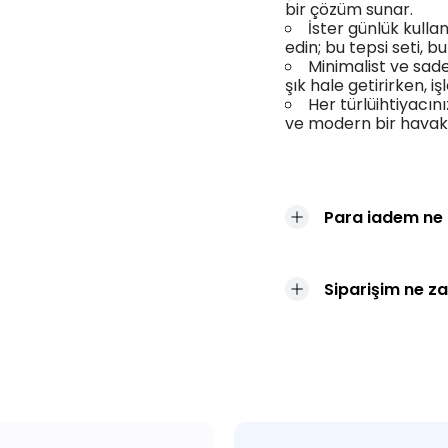
bir çözüm sunar.
İster günlük kulla
edin; bu tepsi seti, 
Minimalist ve sade
şık hale getirirken, iş
Her türlüihtiyacın
ve modern bir havak
Para iadem ne
Siparişim ne z