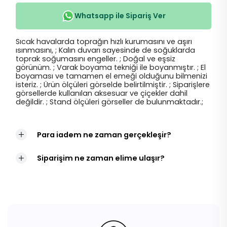
Whatsapp ile Sipariş Ver
Sıcak havalarda toprağın hızlı kurumasını ve aşırı
ısınmasını, ; Kalın duvarı sayesinde de soğuklarda
toprak soğumasını engeller. ; Doğal ve eşsiz
görünüm. ; Varak boyama tekniği ile boyanmıştır. ; El
boyaması ve tamamen el emeği olduğunu bilmenizi
isteriz. ; Ürün ölçüleri görselde belirtilmiştir. ; Siparişlere
görsellerde kullanılan aksesuar ve çiçekler dahil
değildir. ; Stand ölçüleri görseller de bulunmaktadır.;
Para iadem ne zaman gerçekleşir?
Siparişim ne zaman elime ulaşır?