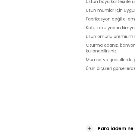
Üstün boya kalitesi ile
Uzun mumlar için uygun
Fabrikasyon değil el em
Kötü koku yapan kimyas
Uzun ömürlü premium kal
Oturma odanız, banyonu
kullanabilirsiniz.
Mumlar ve görsellerde g
Ürün ölçüleri görseller
Para iadem ne