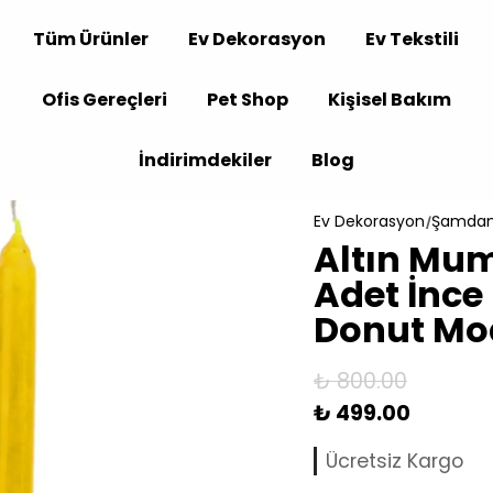
Tüm Ürünler
Ev Dekorasyon
Ev Tekstili
Ofis Gereçleri
Pet Shop
Kişisel Bakım
İndirimdekiler
Blog
Ev Dekorasyon
Şamdan
Altın Mu
Adet İnc
Donut Mo
₺ 800.00
₺ 499.00
24 saatte kargo