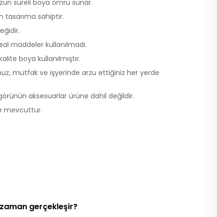
 uzun süreli boya ömrü sunar.
 tasarıma sahiptir.
eğidir.
al maddeler kullanılmadı.
ite boya kullanılmıştır.
z, mutfak ve işyerinde arzu ettiğiniz her yerde
örünün aksesuarlar ürüne dahil değildir.
de mevcuttur.
 zaman gerçekleşir?