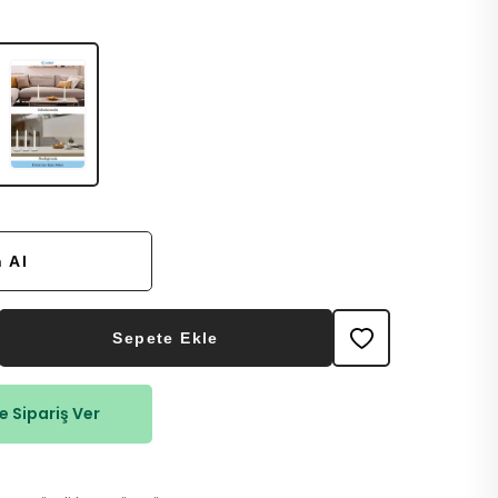
Yük
 Al
Sepete Ekle
 Sipariş Ver