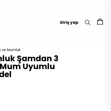
Giriş yap
 ve Mumluk
mluk Şamdan 3
e Mum Uyumlu
del