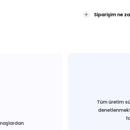
Siparişim ne z
Tüm üretim sü
denetlenmekt
f
maşlardan