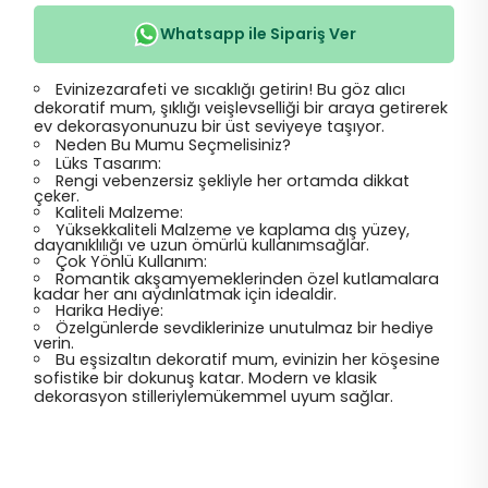
Whatsapp ile Sipariş Ver
Evinizezarafeti ve sıcaklığı getirin! Bu göz alıcı
dekoratif mum, şıklığı veişlevselliği bir araya getirerek
ev dekorasyonunuzu bir üst seviyeye taşıyor.
Neden Bu Mumu Seçmelisiniz?
Lüks Tasarım:
Rengi vebenzersiz şekliyle her ortamda dikkat
çeker.
Kaliteli Malzeme:
Yüksekkaliteli Malzeme ve kaplama dış yüzey,
dayanıklılığı ve uzun ömürlü kullanımsağlar.
Çok Yönlü Kullanım:
Romantik akşamyemeklerinden özel kutlamalara
kadar her anı aydınlatmak için idealdir.
Harika Hediye:
Özelgünlerde sevdiklerinize unutulmaz bir hediye
verin.
Bu eşsizaltın dekoratif mum, evinizin her köşesine
sofistike bir dokunuş katar.
Modern ve klasik
dekorasyon stilleriylemükemmel uyum sağlar.