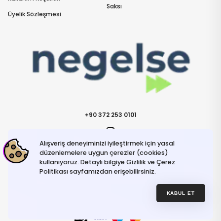
Saksı
Üyelik Sözleşmesi
+90 372 253 0101
Alışveriş deneyiminizi iyileştirmek için yasal
İletişime Geçin
info@negelse.com
düzenlemelere uygun çerezler (cookies)
kullanıyoruz. Detaylı bilgiye Gizlilik ve Çerez
Politikası sayfamızdan erişebilirsiniz.
Hakkımızda
Gizlilik ve Güvenlik Politikası
Kullanım Koşulları
KABUL ET
İptal ve İade Şartları
© NeGelse , 2025