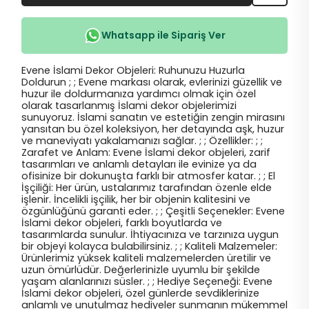
Whatsapp ile Sipariş Ver
Evene İslami Dekor Objeleri: Ruhunuzu Huzurla
Doldurun ; ; Evene markası olarak, evlerinizi güzellik ve
huzur ile doldurmanıza yardımcı olmak için özel
olarak tasarlanmış İslami dekor objelerimizi
sunuyoruz. İslami sanatın ve estetiğin zengin mirasını
yansıtan bu özel koleksiyon, her detayında aşk, huzur
ve maneviyatı yakalamanızı sağlar. ; ; Özellikler: ; ;
Zarafet ve Anlam: Evene İslami dekor objeleri, zarif
tasarımları ve anlamlı detayları ile evinize ya da
ofisinize bir dokunuşta farklı bir atmosfer katar. ; ; El
İşçiliği: Her ürün, ustalarımız tarafından özenle elde
işlenir. İncelikli işçilik, her bir objenin kalitesini ve
özgünlüğünü garanti eder. ; ; Çeşitli Seçenekler: Evene
İslami dekor objeleri, farklı boyutlarda ve
tasarımlarda sunulur. İhtiyacınıza ve tarzınıza uygun
bir objeyi kolayca bulabilirsiniz. ; ; Kaliteli Malzemeler:
Ürünlerimiz yüksek kaliteli malzemelerden üretilir ve
uzun ömürlüdür. Değerlerinizle uyumlu bir şekilde
yaşam alanlarınızı süsler. ; ; Hediye Seçeneği: Evene
İslami dekor objeleri, özel günlerde sevdiklerinize
anlamlı ve unutulmaz hediyeler sunmanın mükemmel