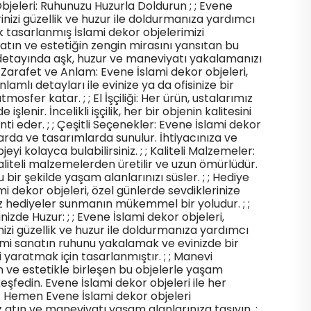
bjeleri: Ruhunuzu Huzurla Doldurun ; ; Evene
inizi güzellik ve huzur ile doldurmanıza yardımcı
k tasarlanmış İslami dekor objelerimizi
atın ve estetiğin zengin mirasını yansıtan bu
 detayında aşk, huzur ve maneviyatı yakalamanızı
 ; ; Zarafet ve Anlam: Evene İslami dekor objeleri,
nlamlı detayları ile evinize ya da ofisinize bir
mosfer katar. ; ; El İşçiliği: Her ürün, ustalarımız
işlenir. İncelikli işçilik, her bir objenin kalitesini
i eder. ; ; Çeşitli Seçenekler: Evene İslami dekor
tlarda ve tasarımlarda sunulur. İhtiyacınıza ve
eyi kolayca bulabilirsiniz. ; ; Kaliteli Malzemeler:
liteli malzemelerden üretilir ve uzun ömürlüdür.
bir şekilde yaşam alanlarınızı süsler. ; ; Hediye
i dekor objeleri, özel günlerde sevdiklerinize
 hediyeler sunmanın mükemmel bir yoludur. ; ;
inizde Huzur: ; ; Evene İslami dekor objeleri,
rinizi güzellik ve huzur ile doldurmanıza yardımcı
slami sanatın ruhunu yakalamak ve evinizde bir
yaratmak için tasarlanmıştır. ; ; Manevi
n ve estetikle birleşen bu objelerle yaşam
keşfedin. Evene İslami dekor objeleri ile her
 ; ; Hemen Evene İslami dekor objeleri
atın ve maneviyatı yaşam alanlarınıza taşıyın. ;