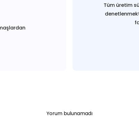
Tüm üretim sü
denetlenmekt
f
maşlardan
Yorum bulunamadı