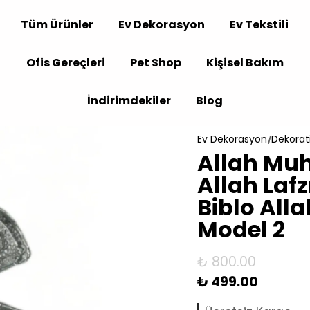
Tüm Ürünler
Ev Dekorasyon
Ev Tekstili
Ofis Gereçleri
Pet Shop
Kişisel Bakım
İndirimdekiler
Blog
Ev Dekorasyon
Dekorati
Allah Mu
Allah Lafz
Biblo Alla
Model 2
₺ 800.00
₺ 499.00