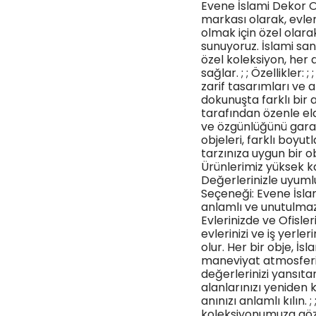
Evene İslami Dekor O
markası olarak, evler
olmak için özel olara
sunuyoruz. İslami san
özel koleksiyon, her
sağlar. ; ; Özellikler:
zarif tasarımları ve a
dokunuşta farklı bir at
tarafından özenle elde 
ve özgünlüğünü garant
objeleri, farklı boyu
tarzınıza uygun bir obj
Ürünlerimiz yüksek ka
Değerlerinizle uyumlu 
Seçeneği: Evene İslam
anlamlı ve unutulmaz
Evlerinizde ve Ofisler
evlerinizi ve iş yerle
olur. Her bir obje, İ
maneviyat atmosferi 
değerlerinizi yansıta
alanlarınızı yeniden 
anınızı anlamlı kılın.
koleksiyonumuza göz 