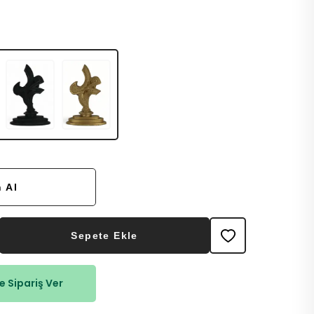
 Al
Sepete Ekle
 Sipariş Ver