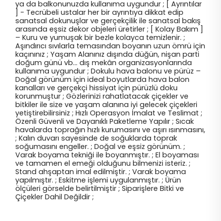
ya da balkonunuzda kullanıma uygundur ; [ Ayrıntılar
] - Tecrübeli ustalar her bir ayrıntıya dikkat edip
sanatsal dokunuşlar ve gerçekçilik ile sanatsal bakış
arasında eşsiz dekor objeleri üretirler ; [ Kolay Bakım ]
– Kuru ve yumuşak bir bezle kolayca temizlenir. ;
Aşındırıcı sıvılarla temasından boyanın uzun ömrü için
kaçınınız ; Yaşam Alanınız dışında düğün, nişan parti
doğum günü vb… dış mekân organizasyonlarında
kullanıma uygundur ; Dokulu hava balonu ve pürüz –
Doğal görünüm için ideal boyutlarda hava balon
kanalları ve gerçekçi hissiyat için pürüzlü doku
korunmuştur ; Gözlerinizi rahatlatacak çiçekler ve
bitkiler ile size ve yaşam alanına iyi gelecek çiçekleri
yetiştirebilirsiniz ; Hızlı Operasyon İmalat ve Teslimat ;
Özenli Güvenli ve Dayanıklı Paketleme Yapılır ; Sıcak
havalarda toprağın hızlı kurumasını ve aşırı ısınmasını,
; Kalın duvarı sayesinde de soğuklarda toprak
soğumasını engeller. ; Doğal ve eşsiz görünüm. ;
Varak boyama tekniği ile boyanmıştır. ; El boyaması
ve tamamen el emeği olduğunu bilmenizi isteriz. ;
Stand ahşaptan imal edilmiştir. ; Varak boyama
yapılmıştır. ; Eskitme işlemi uygulanmıştır. ; Ürün
ölçüleri görselde belirtilmiştir ; Siparişlere Bitki ve
Çiçekler Dahil Değildir ;