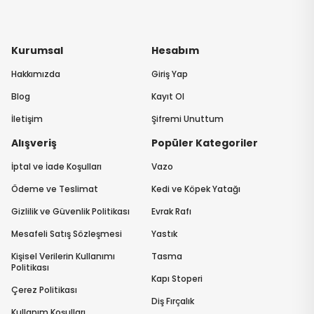
Kurumsal
Hesabım
Hakkımızda
Giriş Yap
Blog
Kayıt Ol
İletişim
Şifremi Unuttum
Alışveriş
Popüler Kategoriler
İptal ve İade Koşulları
Vazo
Ödeme ve Teslimat
Kedi ve Köpek Yatağı
Gizlilik ve Güvenlik Politikası
Evrak Rafı
Mesafeli Satış Sözleşmesi
Yastık
Kişisel Verilerin Kullanımı
Tasma
Politikası
Kapı Stoperi
Çerez Politikası
Diş Fırçalık
Kullanım Koşulları