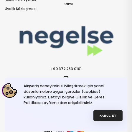
Saksı
Üyelik Sözleşmesi
+90 372 253 0101
Alışveriş deneyiminizi iyileştirmek için yasal
İletişime Geçin
info@negelse.com
düzenlemelere uygun çerezler (cookies)
kullanıyoruz. Detaylı bilgiye Gizlilik ve Çerez
Politikası sayfamızdan erişebilirsiniz.
Hakkımızda
Gizlilik ve Güvenlik Politikası
Kullanım Koşulları
KABUL ET
İptal ve İade Şartları
© NeGelse , 2025