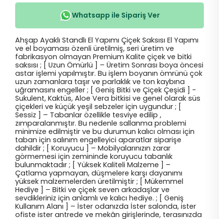
Whatsapp ile Sipariş Ver
Ahşap Ayaklı Standlı El Yapımı Çiçek Saksısı El Yapımı
ve el boyaması özenli üretilmiş, seri üretim ve
fabrikasyon olmayan Premium Kalite çiçek ve bitki
saksısı ; [ Uzun Ömürlü ] – Üretim Sonrası boya öncesi
astar işlemi yapılmıştır. Bu işlem boyanın ömrünü çok
uzun zamanlara taşır ve parlaklık ve ton kaybına
uğramasını engeller ; [ Geniş Bitki ve Çiçek Çeşidi ] -
Sukulent, Kaktüs, Aloe Vera bitkisi ve genel olarak süs
çiçekleri ve küçük yeşil sebzeler için uygundur ; [
Sessiz ] – Tabanlar özellikle tesviye edilip ,
zımparalanmıştır. Bu nedenle sallanma problemi
minimize edilmiştir ve bu durumun kalıcı olması için
taban için salınım engelleyici aparatlar siparişe
dahildir ; [ Koruyucu ] – Mobilyalarınızın zarar
görmemesi için zemininde koruyucu tabanlık
bulunmaktadır ; [ Yüksek Kaliteli Malzeme ] –
Çatlama yapmayan, düşmelere karşı dayanımı
yüksek malzemelerden üretilmiştir ; [ Mükemmel
Hediye ] – Bitki ve çiçek seven arkadaşlar ve
sevdikleriniz için anlamlı ve kalıcı hediye. ; [ Geniş
Kullanım Alanı ] – İster odanızda İster salonda, ister
ofiste ister antrede ve mekân girişlerinde, terasınızda