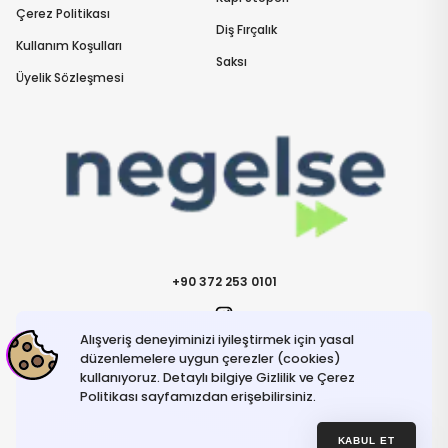
Çerez Politikası
Diş Fırçalık
Kullanım Koşulları
Saksı
Üyelik Sözleşmesi
+90 372 253 0101
Alışveriş deneyiminizi iyileştirmek için yasal
İletişime Geçin
info@negelse.com
düzenlemelere uygun çerezler (cookies)
kullanıyoruz. Detaylı bilgiye Gizlilik ve Çerez
Politikası sayfamızdan erişebilirsiniz.
Hakkımızda
Gizlilik ve Güvenlik Politikası
Kullanım Koşulları
KABUL ET