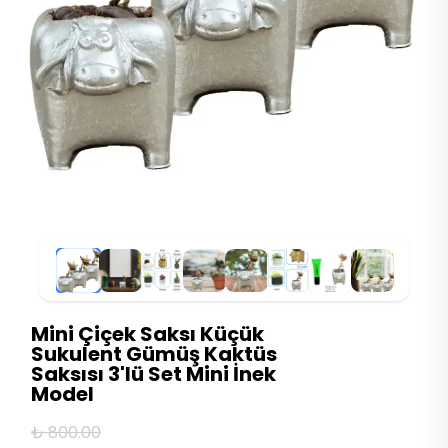
Mini Çiçek Saksı Küçük
Sukulent Gümüş Kaktüs
Saksısı 3'lü Set Mini İnek
Model
₺ 800.00