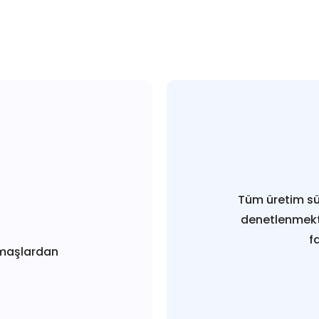
Tüm üretim sü
denetlenmekt
f
maşlardan