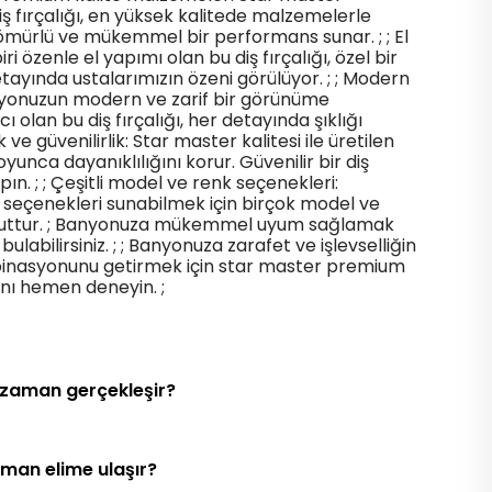
ş fırçalığı, en yüksek kalitede malzemelerle
n ömürlü ve mükemmel bir performans sunar. ; ; El
ri özenle el yapımı olan bu diş fırçalığı, özel bir
tayında ustalarımızın özeni görülüyor. ; ; Modern
nyonuzun modern ve zarif bir görünüme
olan bu diş fırçalığı, her detayında şıklığı
ık ve güvenilirlik: Star master kalitesi ile üretilen
oyunca dayanıklılığını korur. Güvenilir bir diş
pın. ; ; Çeşitli model ve renk seçenekleri:
i seçenekleri sunabilmek için birçok model ve
uttur. ; Banyonuza mükemmel uyum sağlamak
bulabilirsiniz. ; ; Banyonuza zarafet ve işlevselliğin
nasyonunu getirmek için star master premium
ı'nı hemen deneyin. ;
 zaman gerçekleşir?
aman elime ulaşır?