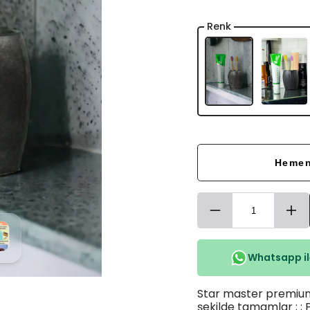
Renk
Hemen
Whatsapp ile
Star master premium 
şekilde tamamlar ; ;