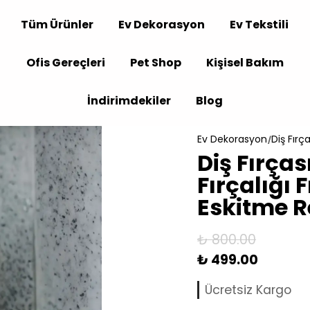
Tüm Ürünler
Ev Dekorasyon
Ev Tekstili
Ofis Gereçleri
Pet Shop
Kişisel Bakım
İndirimdekiler
Blog
Ev Dekorasyon
Diş Fırça
Diş Fırças
Fırçalığı
Eskitme R
₺ 800.00
₺ 499.00
Ücretsiz Kargo