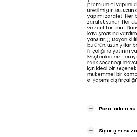
premium el yapımı di
üretilmiştir. Bu, uzu
yapımı zarafet: Her bi
zarafet sunar. Her de
ve zarif tasarım: Ba
kavuşmasına yardımcı 
yansıtır. ; ; Dayanıklıl
bu ürün, uzun yıllar b
fırçalığına yatırım ya
Müşterilerimize en iy
renk seçeneği mevc
için ideal bir seçenek 
mükemmel bir kombi
el yapımı diş fırçalığ
Para iadem ne
Siparişim ne z