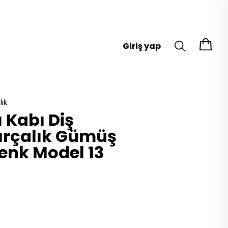
Giriş yap
lık
ı Kabı Diş
 Fırçalık Gümüş
enk Model 13